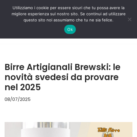
Utilizziamo i cookie per essere sicuri che tu possa avere la
migliore esperienza sul nostro sito. Se continui ad utilizzare
Vai
questo sito noi assumiamo che tu ne sia felice.
al
Ok
contenuto
Birre Artigianali Brewski: le
novità svedesi da provare
nel 2025
08/07/2025