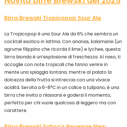
Novità birre Brewski del 2025
Birra Brewski Tropicopop Sour Ale
La Tropicopop è una Sour Ale da 6% che sembra un
cocktail esotico in lattina. Con ananas, kalamansi (un
agrume filippino che ricorda il lime) e lychee, questa
birra bionda è un’esplosione di freschezza. Al naso, ti
accoglie con note tropicali che fanno venire in
mente una spiaggia lontana, mentre al palato la
dolcezza della frutta si intreccia con una vivace
acidità. Servita a 6–8°C in un calice a tulipano, è una
birra che invita a rilassarsi e godersi il momento,
perfetta per chi vuole qualcosa di leggero ma con
carattere.
Birra Brewski Sabro’s Revenge New