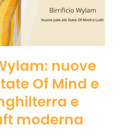
o Wylam: nuove
State Of Mind e
nghilterra e
aft moderna