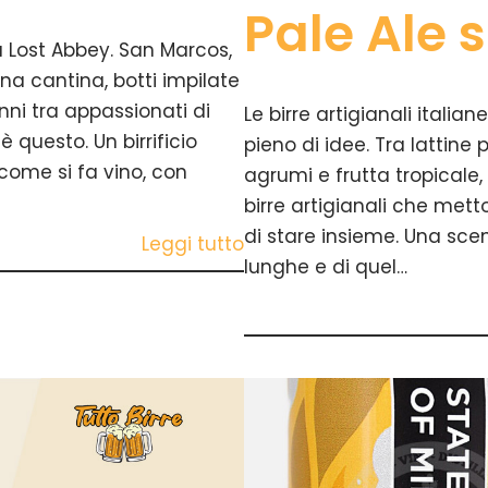
Pale Ale 
a Lost Abbey. San Marcos,
a cantina, botti impilate
nni tra appassionati di
Le birre artigianali ital
 questo. Un birrificio
pieno di idee. Tra lattin
come si fa vino, con
agrumi e frutta tropicale, i
birre artigianali che mett
di stare insieme. Una scen
Leggi tutto
lunghe e di quel…