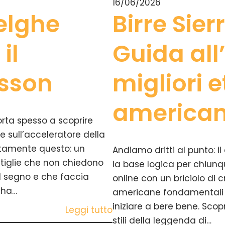
16/06/2026
belghe
Birre Sie
il
Guida all
isson
migliori e
america
orta spesso a scoprire
 sull’acceleratore della
attamente questo: un
Andiamo dritti al punto: il
ttiglie che non chiedono
la base logica per chiunqu
il segno e che faccia
online con un briciolo di 
a ha…
americane fondamentali 
iniziare a bere bene. Scopri
Leggi tutto
stili della leggenda di…