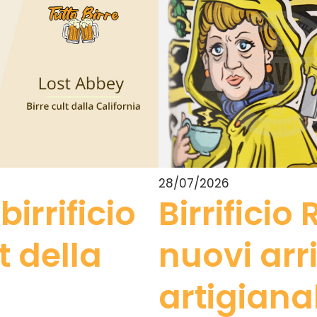
28/07/2026
birrificio
Birrificio 
 della
nuovi arri
artigianal