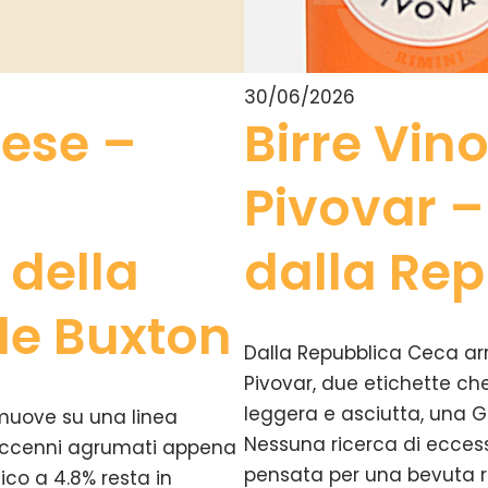
30/06/2026
lese –
Birre Vin
Pivovar –
 della
dalla Re
ale Buxton
Dalla Repubblica Ceca arr
Pivovar, due etichette che
leggera e asciutta, una G
 muove su una linea
Nessuna ricerca di eccessi
, accenni agrumati appena
pensata per una bevuta ra
ico a 4.8% resta in