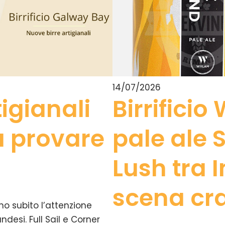
14/07/2026
igianali
Birrifici
 provare
pale ale 
Lush tra I
scena cr
ano subito l’attenzione
andesi. Full Sail e Corner