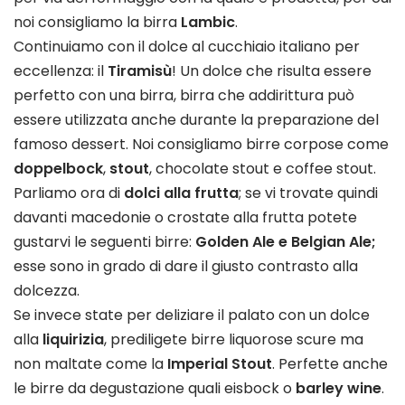
noi consigliamo la birra
Lambic
.
Continuiamo con il dolce al cucchiaio italiano per
eccellenza: il
Tiramisù
! Un dolce che risulta essere
perfetto con una birra, birra che addirittura può
essere utilizzata anche durante la preparazione del
famoso dessert. Noi consigliamo birre corpose come
doppelbock
,
stout
, chocolate stout e coffee stout.
Parliamo ora di
dolci alla frutta
; se vi trovate quindi
davanti macedonie o crostate alla frutta potete
gustarvi le seguenti birre:
Golden Ale e Belgian Ale;
esse sono in grado di dare il giusto contrasto alla
dolcezza.
Se invece state per deliziare il palato con un dolce
alla
liquirizia
, prediligete birre liquorose scure ma
non maltate come la
Imperial Stout
. Perfette anche
le birre da degustazione quali eisbock o
barley wine
.