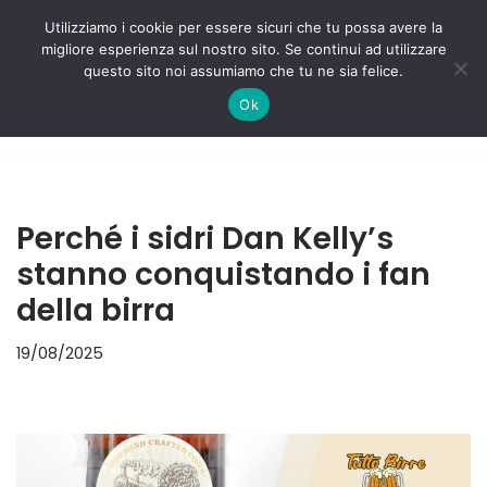
Utilizziamo i cookie per essere sicuri che tu possa avere la
migliore esperienza sul nostro sito. Se continui ad utilizzare
Vai
questo sito noi assumiamo che tu ne sia felice.
al
Ok
contenuto
Perché i sidri Dan Kelly’s
stanno conquistando i fan
della birra
19/08/2025