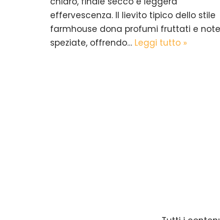
chiaro, finale secco e leggera
effervescenza. Il lievito tipico dello stile
farmhouse dona profumi fruttati e not
speziate, offrendo…
Leggi tutto »