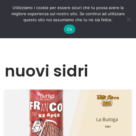
Utilizziamo i cookie per essere sicuri che tu possa avere la
migliore esperienza sul nostro sito. Se continui ad utilizzare
Vai
questo sito noi assumiamo che tu ne sia felice.
al
Ok
contenuto
nuovi sidri