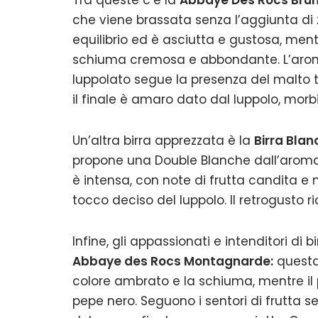
Tra queste c’è la
Abbaye Des Rocs Bru
che viene brassata senza l’aggiunta di 
equilibrio ed è asciutta e gustosa, ment
schiuma cremosa e abbondante. L’aroma 
luppolato segue la presenza del malto to
il finale è amaro dato dal luppolo, mor
Un’altra birra apprezzata è la
Birra Bla
propone una Double Blanche dall’aroma di
è intensa, con note di frutta candita e m
tocco deciso del luppolo. Il retrogusto r
Infine, gli appassionati e intenditori d
Abbaye des Rocs Montagnarde:
questa 
colore ambrato e la schiuma, mentre il 
pepe nero. Seguono i sentori di frutta 