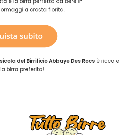
ta è la birra perfetta da bere in
rmaggi a crosta fiorita.
icola del Birrificio Abbaye Des Rocs
è ricca e
a birra preferita!