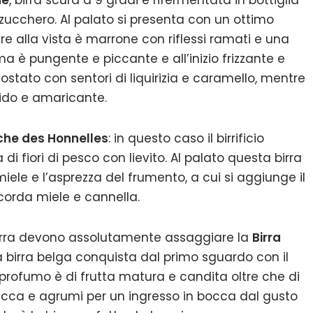
ne
, birra scura a 9 gradi e rifermentata in bottiglia
zucchero. Al palato si presenta con un ottimo
re alla vista è marrone con riflessi ramati e una
è pungente e piccante e all’inizio frizzante e
stato con sentori di liquirizia e caramello, mentre
bido e amaricante.
nche des Honnelles
: in questo caso il birrificio
 fiori di pesco con lievito. Al palato questa birra
iele e l’asprezza del frumento, a cui si aggiunge il
icorda miele e cannella.
i birra devono assolutamente assaggiare la
Birra
birra belga conquista dal primo sguardo con il
profumo è di frutta matura e candita oltre che di
secca e agrumi per un ingresso in bocca dal gusto