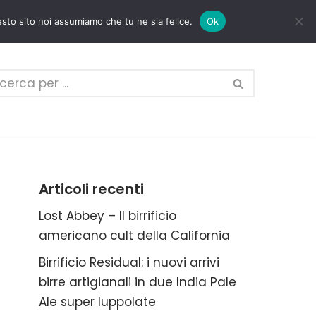
esto sito noi assumiamo che tu ne sia felice.
Ok
Articoli recenti
Lost Abbey – Il birrificio
americano cult della California
Birrificio Residual: i nuovi arrivi
birre artigianali in due India Pale
Ale super luppolate