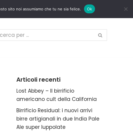
esto sito noi assumiamo che tu ne sia felice.
Ok
Articoli recenti
Lost Abbey – Il birrificio
americano cult della California
Birrificio Residual: i nuovi arrivi
birre artigianali in due India Pale
Ale super luppolate