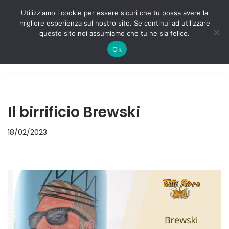
Utilizziamo i cookie per essere sicuri che tu possa avere la
migliore esperienza sul nostro sito. Se continui ad utilizzare
Vai
questo sito noi assumiamo che tu ne sia felice.
al
Ok
contenuto
Il birrificio Brewski
18/02/2023