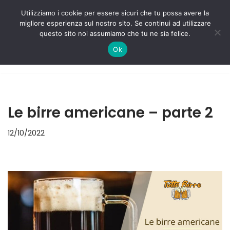
Utilizziamo i cookie per essere sicuri che tu possa avere la
migliore esperienza sul nostro sito. Se continui ad utilizzare
Vai
questo sito noi assumiamo che tu ne sia felice.
al
Ok
contenuto
Le birre americane – parte 2
12/10/2022